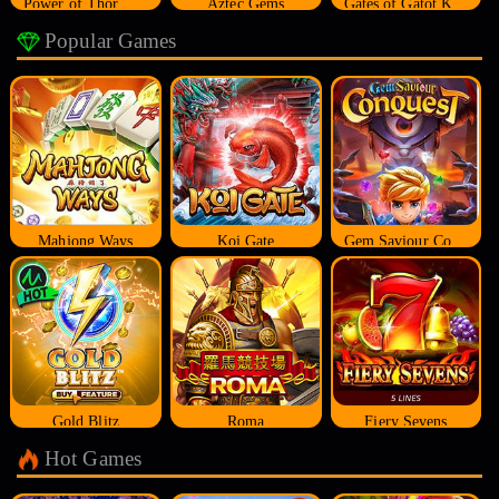
Power of Thor Megaways
Aztec Gems
Gates of Gatot Kaca
Popular Games
Mahjong Ways
Koi Gate
Gem Saviour Conquest
Gold Blitz
Roma
Fiery Sevens
Hot Games