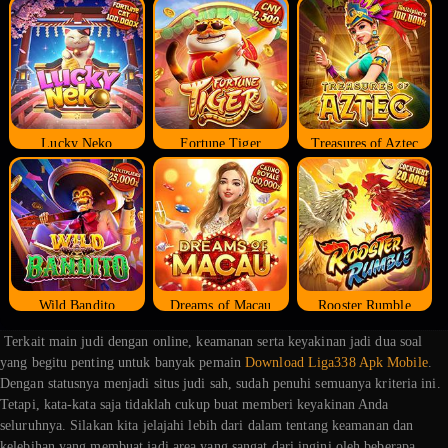
Lucky Neko
Fortune Tiger
Treasures of Aztec
Wild Bandito
Dreams of Macau
Rooster Rumble
Terkait main judi dengan online, keamanan serta keyakinan jadi dua soal
yang begitu penting untuk banyak pemain
Download Liga338 Apk Mobile
.
Dengan statusnya menjadi situs judi sah, sudah penuhi semuanya kriteria ini.
Tetapi, kata-kata saja tidaklah cukup buat memberi keyakinan Anda
seluruhnya. Silakan kita jelajahi lebih dari dalam tentang keamanan dan
kelebihan yang membuat jadi area yang sangat dari ingini oleh beberapa