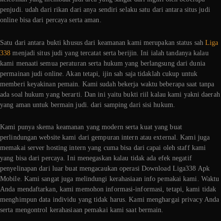
penjudi. udah dari rikan dari anya sendiri selaku satu dari antara situs judi
online bisa dari percaya serta aman.
Satu dari antara bukti khusus dari keamanan kami merupakan status sah
Liga
338
menjadi situs judi yang tercatat serta berijin. Ini ialah tandanya kalau
kami menaati semua peraturan serta hukum yang berlangsung dari dunia
permainan judi online. Akan tetapi, ijin sah saja tidaklah cukup untuk
memberi keyakinan pemain. Kami sudah bekerja waktu beberapa saat tanpa
ada soal hukum yang berarti. Dan ini yaitu bukti riil kalau kami yakni daerah
yang aman untuk bermain judi. dari samping dari sisi hukum.
Kami punya skema keamanan yang modern serta kuat yang buat
perlindungan website kami dari gempuran intern atau external. Kami juga
memakai server hosting intern yang cuma bisa dari capai oleh staff kami
yang bisa dari percaya. Ini menegaskan kalau tidak ada efek negatif
penyelinapan dari luar buat mengacaukan operasi Download Liga338 Apk
Mobile. Kami sangat juga melindungi kerahasiaan info pemakai kami. Waktu
Anda mendaftarkan, kami memohon informasi-informasi, tetapi, kami tidak
menghimpun data individu yang tidak harus. Kami menghargai privacy Anda
serta mengontrol kerahasiaan pemakai kami saat bermain.