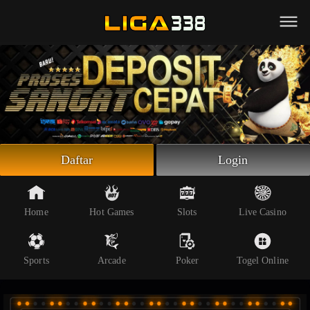
Beranda
Slot Online
Live Casino
Sportsbook
Arcade
Togel Online
Daftar
Login
Poker
Whatsapp
Home
Hot Games
Slots
Live Casino
Telegram
Sports
Arcade
Poker
Togel Online
Livechat