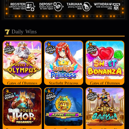
Daily Wins
Gates of Olympus
Starlight Princess
Gates of Olympus