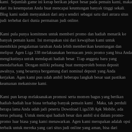
kami. Sejumlah game ini kerap berikan jekpot besar pada pemain kami, maka
dari itu kesempatan Anda buat mencapai keuntungan banyak tinggi sekali.
Blog kami sudah menyatakan dari anya sendiri sebagai satu dari antara situs
judi terhebat dari dunia permainan judi online.
Kami pula punya komitmen untuk memberi promo dan hadiah menarik ke
banyak pemain kami. Ini merupakan sisi dari kewajiban kami untuk
membikin pengalaman taruhan Anda lebih memberikan keuntungan dan
melipur. Agen Liga 338 melaksanakan bermacam jenis promo yang bisa Anda
mengikutinya untuk mendapati hadiah besar. Tiap anggota baru yang
mendaftarkan. Dengan miliki peluang buat memperoleh bonus deposit
awalnya, yang besarnya bergantung dari nominal deposit yang Anda
kerjakan. Agen kami pun udah ambil beberapa langkah besar saat pastikan
keamanan mekanisme kami.
Kami pun kerap melaksanakan promosi serta momen bagus yang berikan
hadiah-hadiah luar biasa terhadap banyak pemain kami . Maka, tak perduli
berapa lama Anda udah jadi peserta Download Liga338 Apk Mobile, ada
terus peluang. Untuk mencapai hadiah besar dan ambil sisi dalam promo-
promo luar biasa yang kami menawarkan. Agen kami merupakan adalah opsi
terbaik untuk mereka yang cari situs judi online yang aman, bisa dari