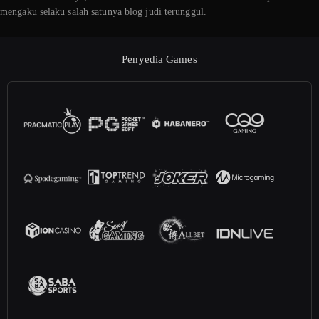
mengaku selaku salah satunya blog judi terunggul.
Penyedia Games