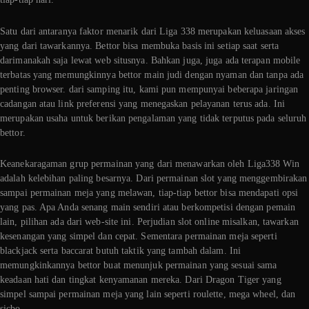
Satu dari antaranya faktor menarik dari Liga 338 merupakan keluasaan akses
yang dari tawarkannya. Bettor bisa membuka basis ini setiap saat serta
darimanakah saja lewat web situsnya. Bahkan juga, juga ada terapan mobile
terbatas yang memungkinnya bettor main judi dengan nyaman dan tanpa ada
penting browser. dari samping itu, kami pun mempunyai beberapa jaringan
cadangan atau link preferensi yang menegaskan pelayanan terus ada. Ini
merupakan usaha untuk berikan pengalaman yang tidak terputus pada seluruh
bettor.
Keanekaragaman grup permainan yang dari menawarkan oleh Liga338 Win
adalah kelebihan paling besarnya. Dari permainan slot yang menggembirakan
sampai permainan meja yang melawan, tiap-tiap bettor bisa mendapati opsi
yang pas. Apa Anda senang main sendiri atau berkompetisi dengan pemain
lain, pilihan ada dari web-site ini. Perjudian slot online misalkan, tawarkan
kesenangan yang simpel dan cepat. Sementara permainan meja seperti
blackjack serta baccarat butuh taktik yang tambah dalam. Ini
memungkinkannya bettor buat menunjuk permainan yang sesuai sama
keadaan hati dan tingkat kenyamanan mereka. Dari Dragon Tiger yang
simpel sampai permainan meja yang lain seperti roulette, mega wheel, dan
sicbo.