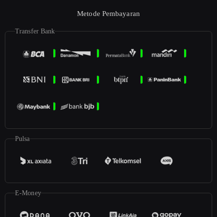
Metode Pembayaran
Transfer Bank
Pulsa
E-Money