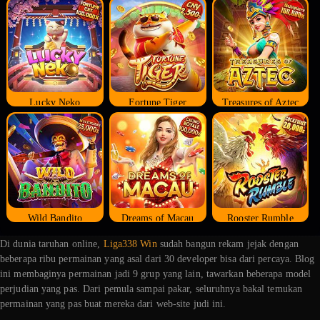
Lucky Neko
Fortune Tiger
Treasures of Aztec
Wild Bandito
Dreams of Macau
Rooster Rumble
Di dunia taruhan online,
Liga338 Win
sudah bangun rekam jejak dengan
beberapa ribu permainan yang asal dari 30 developer bisa dari percaya. Blog
ini membaginya permainan jadi 9 grup yang lain, tawarkan beberapa model
perjudian yang pas. Dari pemula sampai pakar, seluruhnya bakal temukan
permainan yang pas buat mereka dari web-site judi ini.