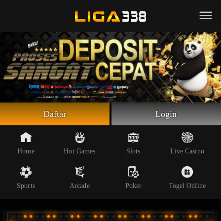
Beranda
Slot Online
Live Casino
Sportsbook
Arcade
Togel Online
Daftar
Login
Poker
Whatsapp
Home
Hot Games
Slots
Live Casino
Telegram
Sports
Arcade
Poker
Togel Online
Livechat