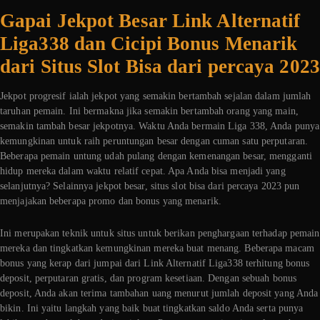
Gapai Jekpot Besar Link Alternatif
Liga338 dan Cicipi Bonus Menarik
dari Situs Slot Bisa dari percaya 2023
Jekpot progresif ialah jekpot yang semakin bertambah sejalan dalam jumlah
taruhan pemain. Ini bermakna jika semakin bertambah orang yang main,
semakin tambah besar jekpotnya. Waktu Anda bermain Liga 338, Anda punya
kemungkinan untuk raih peruntungan besar dengan cuman satu perputaran.
Beberapa pemain untung udah pulang dengan kemenangan besar, mengganti
hidup mereka dalam waktu relatif cepat. Apa Anda bisa menjadi yang
selanjutnya? Selainnya jekpot besar, situs slot bisa dari percaya 2023 pun
menjajakan beberapa promo dan bonus yang menarik.
Ini merupakan teknik untuk situs untuk berikan penghargaan terhadap pemain
mereka dan tingkatkan kemungkinan mereka buat menang. Beberapa macam
bonus yang kerap dari jumpai dari Link Alternatif Liga338 terhitung bonus
deposit, perputaran gratis, dan program kesetiaan. Dengan sebuah bonus
deposit, Anda akan terima tambahan uang menurut jumlah deposit yang Anda
bikin. Ini yaitu langkah yang baik buat tingkatkan saldo Anda serta punya