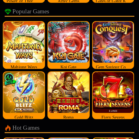
Power of Thor Megaways
Aztec Gems
Gates of Gatot Kaca
Popular Games
Mahjong Ways
Koi Gate
Gem Saviour Conquest
Gold Blitz
Roma
Fiery Sevens
Hot Games