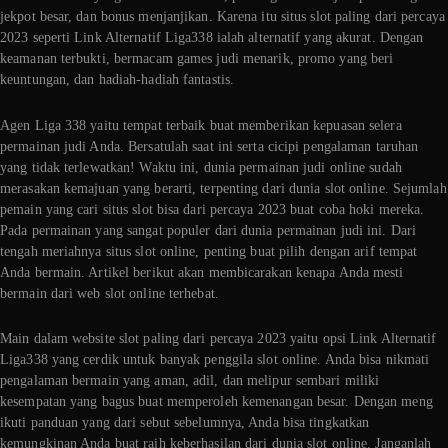
jekpot besar, dan bonus menjanjikan. Karena itu situs slot paling dari percaya
2023 seperti Link Alternatif Liga338 ialah alternatif yang akurat. Dengan
keamanan terbukti, bermacam games judi menarik, promo yang beri
keuntungan, dan hadiah-hadiah fantastis.
Agen Liga 338 yaitu tempat terbaik buat memberikan kepuasan selera
permainan judi Anda. Bersatulah saat ini serta cicipi pengalaman taruhan
yang tidak terlewatkan! Waktu ini, dunia permainan judi online sudah
merasakan kemajuan yang berarti, terpenting dari dunia slot online. Sejumlah
pemain yang cari situs slot bisa dari percaya 2023 buat coba hoki mereka.
Pada permainan yang sangat populer dari dunia permainan judi ini. Dari
tengah meriahnya situs slot online, penting buat pilih dengan arif tempat
Anda bermain. Artikel berikut akan membicarakan kenapa Anda mesti
bermain dari web slot online terhebat.
Main dalam website slot paling dari percaya 2023 yaitu opsi Link Alternatif
Liga338 yang cerdik untuk banyak penggila slot online. Anda bisa nikmati
pengalaman bermain yang aman, adil, dan melipur sembari miliki
kesempatan yang bagus buat memperoleh kemenangan besar. Dengan meng
ikuti panduan yang dari sebut sebelumnya, Anda bisa tingkatkan
kemungkinan Anda buat raih keberhasilan dari dunia slot online. Janganlah