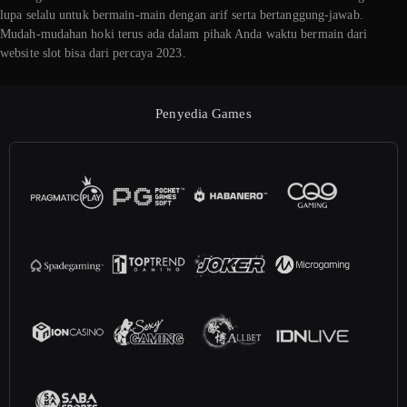
lupa selalu untuk bermain-main dengan arif serta bertanggung-jawab.
Mudah-mudahan hoki terus ada dalam pihak Anda waktu bermain dari
website slot bisa dari percaya 2023.
Penyedia Games